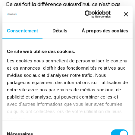
Ce qui fait la différence aujourd'hui, ce n'est pas
seulement la qualité de l'information disponible,
mais la capacité à l'intégrer dans les décisions
opérationnelles du quotidien.
Consentement
Détails
À propos des cookies
Sur le terrain, nous constatons que de
nombreuses entreprises disposent déjà de
Ce site web utilise des cookies.
données sur leurs clients. La véritable difficulté
Les cookies nous permettent de personnaliser le contenu
réside dans leur exploitation : comment
et les annonces, d'offrir des fonctionnalités relatives aux
transformer un signal de risque en action concrète
médias sociaux et d'analyser notre trafic. Nous
? Comment prioriser les portefeuilles ? Comment
partageons également des informations sur l'utilisation de
adapter les stratégies de relance ou de
notre site avec nos partenaires de médias sociaux, de
recouvrement en fonction du niveau de risque
publicité et d'analyse, qui peuvent combiner celles-ci
identifié ?
avec d'autres informations que vous leur avez fournies
ou qu'ils ont collectées lors de votre utilisation de leurs
L'association de nos expertises répond
services.
précisément à cet enjeu. ELLISPHERE apporte
Sélection
une vision enrichie de l'environnement économique
Nécessaires