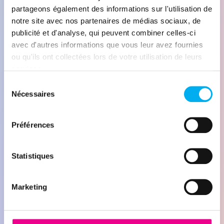
partageons également des informations sur l'utilisation de
notre site avec nos partenaires de médias sociaux, de
publicité et d'analyse, qui peuvent combiner celles-ci
avec d'autres informations que vous leur avez fournies
ou qu'ils ont collectées lors de votre utilisation de leurs
Recommandation
services.
de leads
Sélection
Nécessaires
du
prioritaires
consentement
Les commerciaux reçoivent chaque
Préférences
jour les comptes et contacts à
activer en priorité, avec leurs
Statistiques
coordonnées complètes et des liens
vers leurs profils LinkedIn.
Marketing