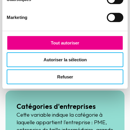
Marché public
Marketing
Un marché public est un contrat conclu à
titre onéreux entre un acheteur public et
des personnes publiques ou privées, et
Tout autoriser
qui répond aux besoins de cet acheteur
public en matière de fournitures, services
Autoriser la sélection
et travaux.
Découvrir
Refuser
Catégories d'entreprises
Cette variable indique la catégorie à
laquelle appartient l'entreprise : PME,
entreprise de taille intermédiaire, grande