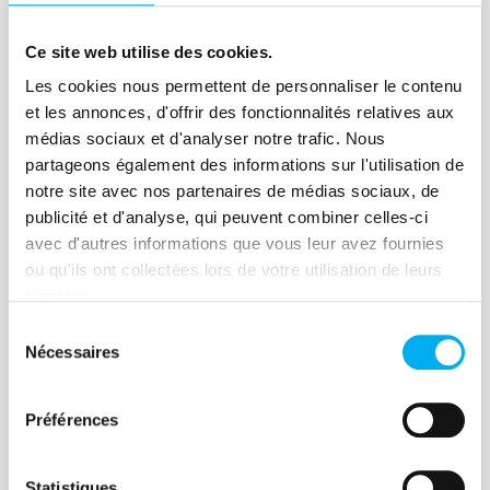
les campagnes marketing.
Ce site web utilise des cookies.
Découvrir
Les cookies nous permettent de personnaliser le contenu
et les annonces, d'offrir des fonctionnalités relatives aux
médias sociaux et d'analyser notre trafic. Nous
partageons également des informations sur l'utilisation de
notre site avec nos partenaires de médias sociaux, de
publicité et d'analyse, qui peuvent combiner celles-ci
French Tech
avec d'autres informations que vous leur avez fournies
La French Tech est un label français
ou qu'ils ont collectées lors de votre utilisation de leurs
attribué à des pôles métropolitains
services.
reconnus pour leur écosystème de
Sélection
startups.
Nécessaires
du
consentement
Découvrir
Préférences
Statistiques