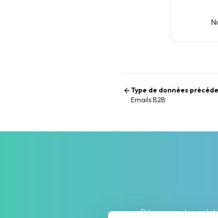
No
Type de données précéd
Emails B2B
Découvrez les soluti