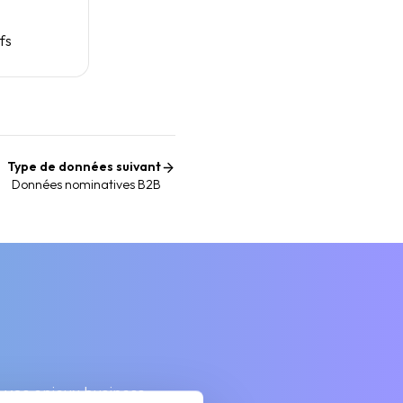
fs
Type de données suivant
Données nominatives B2B
à vos enjeux business