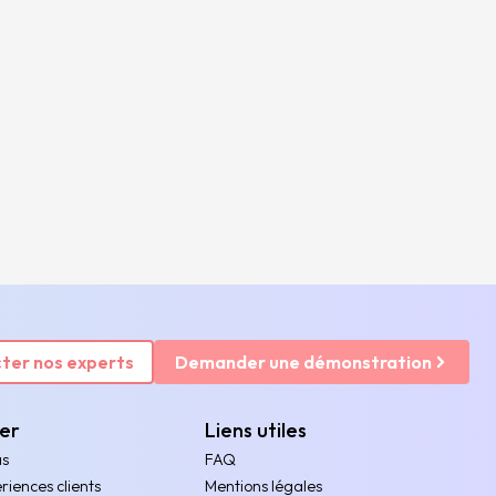
ter nos experts
Demander une démonstration
rer
Liens utiles
as
FAQ
riences clients
Mentions légales