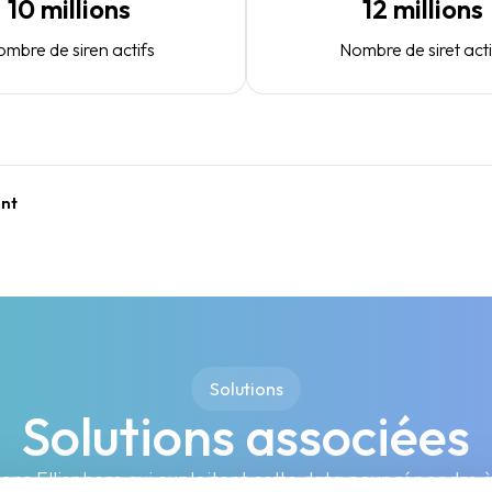
10 millions
12 millions
mbre de siren actifs
Nombre de siret acti
ent
Solutions
Solutions associées
ons Ellisphere qui exploitent cette data pour répondre 