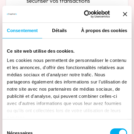
sécuriser vos transactions
Découvrir le module
Consentement
Détails
À propos des cookies
Taux de dépendance
Évalue la dépendance économique du
Ce site web utilise des cookies.
fournisseur et les risques liés à sa
Les cookies nous permettent de personnaliser le contenu
concentration vis-à-vis de clients ou
et les annonces, d'offrir des fonctionnalités relatives aux
partenaires.
médias sociaux et d'analyser notre trafic. Nous
partageons également des informations sur l'utilisation de
Découvrir le module
notre site avec nos partenaires de médias sociaux, de
publicité et d'analyse, qui peuvent combiner celles-ci
avec d'autres informations que vous leur avez fournies
ou qu'ils ont collectées lors de votre utilisation de leurs
Liens financiers
services.
Révèle les relations capitalistiques et
Sélection
les connexions financières clés entre
Nécessaires