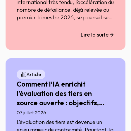
international très tendu, l’accélération du
nombre de défaillance, déjà relevée au
premier trimestre 2026, se poursuit sur
ce deuxième trimestre. Entre avril et juin,
le cumul de défaillances s’élève à 19 408
Lire la suite
entités, contre 18 520 sur la même
période en 2025, soit une hausse de
+4,8%.
Article
Comment l’IA enrichit
l’évaluation des tiers en
source ouverte : objectifs,
méthode et bénéfices
07 juillet 2026
concrets
L’évaluation des tiers est devenue un
enjeu majeur de conformité. Pourtant, la