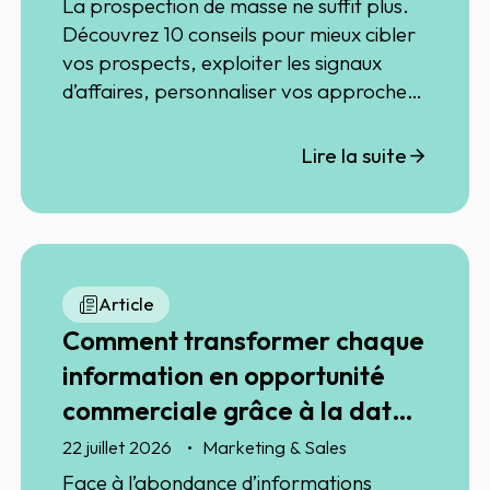
La prospection de masse ne suffit plus.
Découvrez 10 conseils pour mieux cibler
vos prospects, exploiter les signaux
d’affaires, personnaliser vos approches
et utiliser l’intelligence artificielle avec
discernement afin d’améliorer votre
Lire la suite
performance commerciale.
Article
Comment transformer chaque
information en opportunité
commerciale grâce à la data
et à l'IA ?
22 juillet 2026
Marketing & Sales
Face à l’abondance d’informations