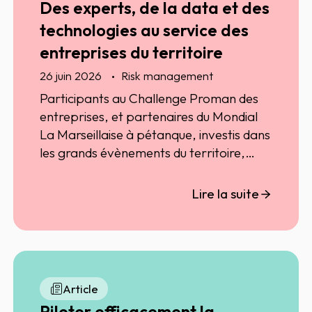
Des experts, de la data et des
et expertise opérationnelle. Ils
technologies au service des
expliquent comment cette
complémentarité permet aux directions
entreprises du territoire
financières et aux Credit Managers
26 juin 2026
Risk management
d'anticiper les risques, de transformer
Participants au Challenge Proman des
les signaux faibles en actions concrètes
entreprises, et partenaires du Mondial
et d'améliorer durablement la
La Marseillaise à pétanque, investis dans
performance du poste client.
les grands évènements du territoire,
Christophe Gonzalès, directeur régional
sud-est (AURA, PACA, Corse) des
Lire la suite
ventes et Romain Levy, business
développer chez ELLISPHERE sur le
territoire marseillais, nous répondent.
Article
Piloter efficacement la