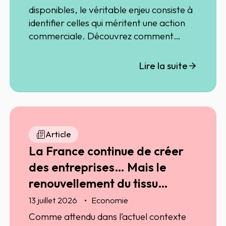
disponibles, le véritable enjeu consiste à
identifier celles qui méritent une action
commerciale. Découvrez comment
exploiter les signaux d’affaires, la sales
intelligence et l’IA pour mieux cibler vos
Lire la suite
prospects, prioriser vos actions et
préparer efficacement vos rendez-vous.
Article
La France continue de créer
des entreprises… Mais le
renouvellement du tissu
entrepreneurial ralentit
13 juillet 2026
Economie
Comme attendu dans l’actuel contexte