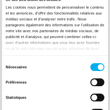
Article
Comportements de paiement
Les cookies nous permettent de personnaliser le contenu
et les annonces, d'offrir des fonctionnalités relatives aux
des entreprises au 2e
médias sociaux et d'analyser notre trafic. Nous
trimestre 2026 : une
partageons également des informations sur l'utilisation de
amélioration qui masque des
notre site avec nos partenaires de médias sociaux, de
07 juillet 2026
Risk management
publicité et d'analyse, qui peuvent combiner celles-ci
fragilités
Les comportements de paiement des
avec d'autres informations que vous leur avez fournies
entreprises françaises poursuivent leur
ou qu'ils ont collectées lors de votre utilisation de leurs
amélioration au deuxième trimestre
services.
2026. Le retard moyen de paiement
Sélection
recule à 15,25 jours, confirmant une
Nécessaires
du
tendance positive observée depuis
Lire la suite
consentement
plusieurs trimestres. Si les grandes
Préférences
entreprises et les PME réduisent leurs
retards, les TPE demeurent les
meilleures payeuses, malgré une
Statistiques
situation financière toujours plus fragile.
Article