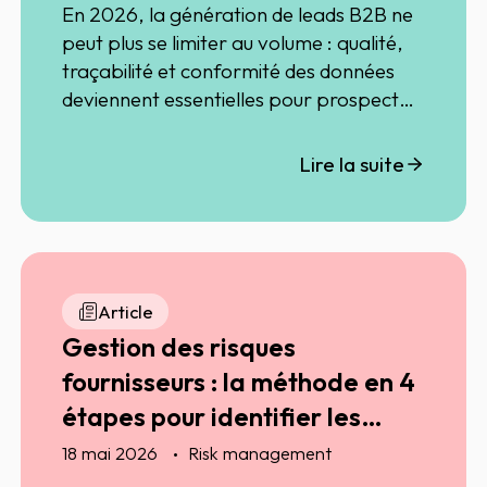
En 2026, la génération de leads B2B ne
peut plus se limiter au volume : qualité,
traçabilité et conformité des données
deviennent essentielles pour prospecter
efficacement tout en préservant la
confiance. Dans cet article, découvrez
Lire la suite
comment les entreprises structurent un
ciblage B2B responsable grâce à des
données enrichies, des outils conformes
au RGPD et une meilleure synergie entre
marketing, sales et conformité. L’article
Article
revient également sur l’infographie
Gestion des risques
Alliance Digitale / DMA France dédiée
fournisseurs : la méthode en 4
aux règles de prospection commerciale
en 2026 et sur les bonnes pratiques
étapes pour identifier les
permettant d’aligner performance
fournisseurs à risque
18 mai 2026
Risk management
commerciale et gouvernance de la