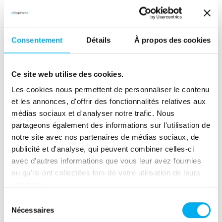
et ses objectifs.
Quels KPI commerciaux
Consentement
Détails
À propos des cookies
définir pour optimiser sa
Ce site web utilise des cookies.
performance
Les cookies nous permettent de personnaliser le contenu
et les annonces, d'offrir des fonctionnalités relatives aux
commerciale ?
médias sociaux et d'analyser notre trafic. Nous
partageons également des informations sur l'utilisation de
notre site avec nos partenaires de médias sociaux, de
Les indicateurs de prospection
publicité et d'analyse, qui peuvent combiner celles-ci
avec d'autres informations que vous leur avez fournies
Cette liste non-exhaustive vous permettra de
ou qu'ils ont collectées lors de votre utilisation de leurs
déterminer s’il est nécessaire d’ajuster vos
services.
méthodes de prospection ou changer de cible.
Sélection
Nécessaires
du
Le nombre de prospects contactés (par