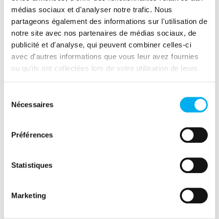
médias sociaux et d'analyser notre trafic. Nous
partageons également des informations sur l'utilisation de
10h15 – 10h30 > pause
notre site avec nos partenaires de médias sociaux, de
10h35 – 11h15 > 2 ateliers au choix :
publicité et d'analyse, qui peuvent combiner celles-ci
avec d'autres informations que vous leur avez fournies
Power BI/MyReport – Le match :
ou qu'ils ont collectées lors de votre utilisation de leurs
quelle est la meilleure solution BI
services.
pour piloter votre performance au
Sélection
quotidien ?
Nécessaires
du
consentement
L’automatisation est morte, vive
l’Hyperautomatisation !
En 2026, une
Préférences
automatisation sans IA, c’est comme un
Excel sans formules : ça exécute, mais ça
Statistiques
ne réfléchit pas.
Marketing
11h20 – 12h05 > plénière de clôture