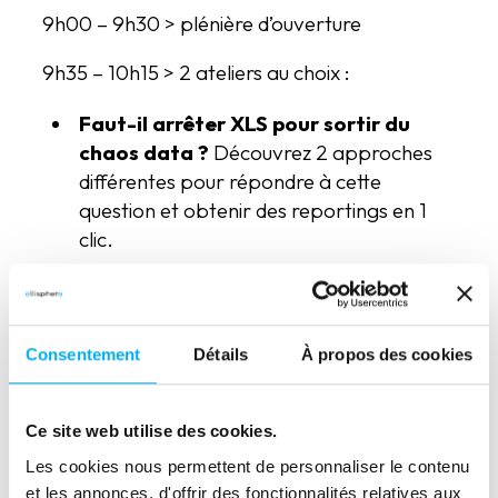
9h00 – 9h30 > plénière d’ouverture
9h35 – 10h15 > 2 ateliers au choix :
Faut-il arrêter XLS pour sortir du
chaos data ?
Découvrez 2 approches
différentes pour répondre à cette
question et obtenir des reportings en 1
clic.
Gouvernance Data / IA : Comment
bien s’organiser et anticiper les
règlementations (RGPD / IA ACT)
Consentement
Détails
À propos des cookies
?
Regards croisés entre Gouvernance et
Réglementation : structurer une
démarche pérenne de génération et
Ce site web utilise des cookies.
d’exploitation de vos données.
Les cookies nous permettent de personnaliser le contenu
et les annonces, d'offrir des fonctionnalités relatives aux