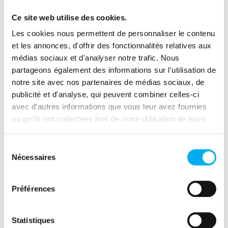
Échanger entre pairs sur les enjeux de
Ce site web utilise des cookies.
gouvernance, ROI et passage à l’échelle
Les cookies nous permettent de personnaliser le contenu
Nourrir votre feuille de route stratégique
et les annonces, d'offrir des fonctionnalités relatives aux
médias sociaux et d'analyser notre trafic. Nous
Inscrivez-vous dès
partageons également des informations sur l'utilisation de
notre site avec nos partenaires de médias sociaux, de
maintenant
publicité et d'analyse, qui peuvent combiner celles-ci
avec d'autres informations que vous leur avez fournies
Rejoignez-nous le
2 juillet à Paris
pour une
ou qu'ils ont collectées lors de votre utilisation de leurs
journée dédiée à la création de valeur par la
services.
donnée et l’intelligence artificielle.
Sélection
Nécessaires
du
consentement
Préférences
Partager cet évènement
Statistiques