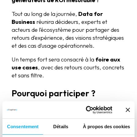
générateurs de ROI mesurable ?
Tout au long de la journée,
Data for
Business
réunira décideurs, experts et
acteurs de l’écosystème pour partager des
retours d’expérience, des visions stratégiques
et des cas d’usage opérationnels.
Un temps fort sera consacré à la
foire aux
use cases
, avec des retours courts, concrets
et sans filtre.
Pourquoi participer ?
Comprendre les grandes tendances Data
& IA
Identifier des cas d’usage réellement
Consentement
Détails
À propos des cookies
activables