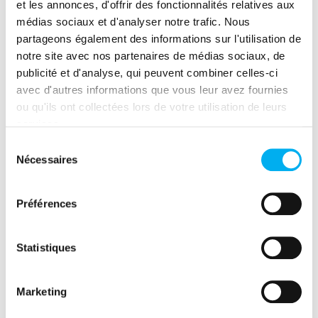
RONDE N°
3 - Témoignages croisés
et les annonces, d'offrir des fonctionnalités relatives aux
médias sociaux et d'analyser notre trafic. Nous
Élodie MOURIER
- Responsable des
partageons également des informations sur l'utilisation de
notre site avec nos partenaires de médias sociaux, de
ventes Maîtres Laitiers Distribution
publicité et d'analyse, qui peuvent combiner celles-ci
Éric JUTTIN
- Directeur Marchés Publics
avec d'autres informations que vous leur avez fournies
Groupe Pomona
ou qu'ils ont collectées lors de votre utilisation de leurs
services.
Daniel HELLE
- Chargé de
Sélection
développement Terres de Sources
Nécessaires
du
Henri SABATIÉ-GARAT
- Délégué
consentement
général chez Cap Territoires
Préférences
14h10 - 14h30 : Allocution de clôture
Statistiques
Hervé MORIN
- Président de la Région
Normandie
Marketing
14h30 - 14h40 : Mot de clôture