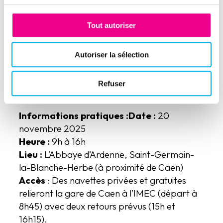
Jean-Luc BARAS
- Président du CNA &
Tout autoriser
CPO Groupe Eiffage
14h40 - 16h00 : Visite des Jardins, du
Autoriser la sélection
Musée des Écritures et de la
Bibliothèque IMEC (sur inscription par
Refuser
mail)
Informations pratiques :
Date :
20
novembre 2025
Heure :
9h à 16h
Lieu :
L’Abbaye d’Ardenne, Saint-Germain-
la-Blanche-Herbe (à proximité de Caen)
Accès
: Des navettes privées et gratuites
relieront la gare de Caen à l’IMEC (départ à
8h45) avec deux retours prévus (15h et
16h15).