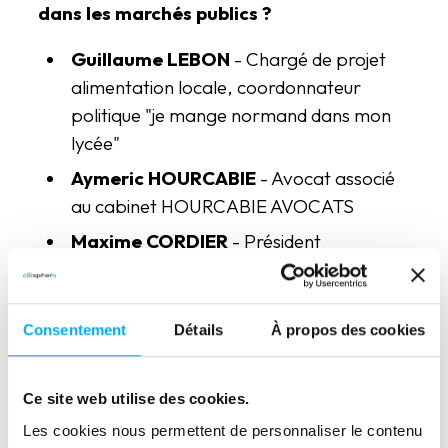
dans les marchés publics ?
Guillaume LEBON
- Chargé de projet
alimentation locale, coordonnateur
politique "je mange normand dans mon
lycée"
Aymeric HOURCABIE
- Avocat associé
au cabinet HOURCABIE AVOCATS
Maxime CORDIER
- Président
d'AGORES & Responsable restauration
chez Ville de Fontenay-sous-Bois
Mélanie MANIVIT
- Secrétaire générale
Consentement
Détails
À propos des cookies
lycée professionnel Victor Lepine (Caen)
Ce site web utilise des cookies.
11h50 - 13h30 : Cocktail
déjeunatoire
13h30 - 14h10 :
TABLE
Les cookies nous permettent de personnaliser le contenu