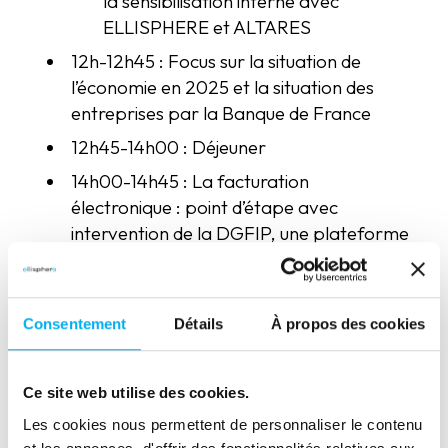
la sensibilisation interne avec
ELLISPHERE et ALTARES
12h-12h45 : Focus sur la situation de
l’économie en 2025 et la situation des
entreprises par la Banque de France
12h45-14h00 : Déjeuner
14h00-14h45 : La facturation
électronique : point d’étape avec
intervention de la DGFIP, une plateforme
: AGICAP, et un spécialiste de la données :
ALTARES
14h45-15h45 : La fraude financière :
Consentement
Détails
À propos des cookies
comment vous protéger avec SIS ID
15h45-16h00 : Pause
Ce site web utilise des cookies.
16h-17h : Point sur les difficultés des
Les cookies nous permettent de personnaliser le contenu
entreprises avec les intervenants de la