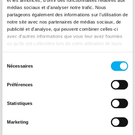
et les annonces, d'offrir des fonctionnalités relatives aux
procédure collective (administrateur
médias sociaux et d'analyser notre trafic. Nous
judiciaire, mandataire judiciaire et Tribunal
partageons également des informations sur l'utilisation de
de Commerce/Tribunal des Affaires
notre site avec nos partenaires de médias sociaux, de
Economiques)
publicité et d'analyse, qui peuvent combiner celles-ci
avec d'autres informations que vous leur avez fournies
ou qu'ils ont collectées lors de votre utilisation de leurs
L’inscription est déjà ouverte, n’attendez
services.
pas pour rejoindre l’étape près de chez
Sélection
vous !
Nécessaires
du
consentement
Préférences
Statistiques
Marketing