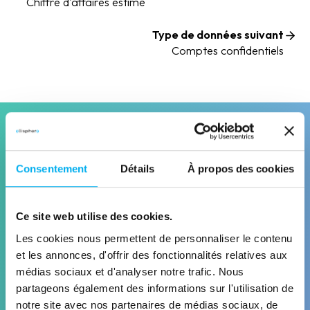
Chiffre d'affaires estimé
Type de données suivant
Comptes confidentiels
Solutions
Consentement
Détails
À propos des cookies
Solutions associées
Découvrez les solutions Ellisphere qui
Ce site web utilise des cookies.
exploitent cette data pour répondre à
Les cookies nous permettent de personnaliser le contenu
vos enjeux business
et les annonces, d'offrir des fonctionnalités relatives aux
médias sociaux et d'analyser notre trafic. Nous
partageons également des informations sur l'utilisation de
notre site avec nos partenaires de médias sociaux, de