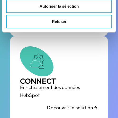
ANALYTICS
Autoriser la sélection
Visualisez, analysez et pilotez
Découvrir la solution
Refuser
CONNECT
Enrichissement des données
HubSpot
Découvrir la solution