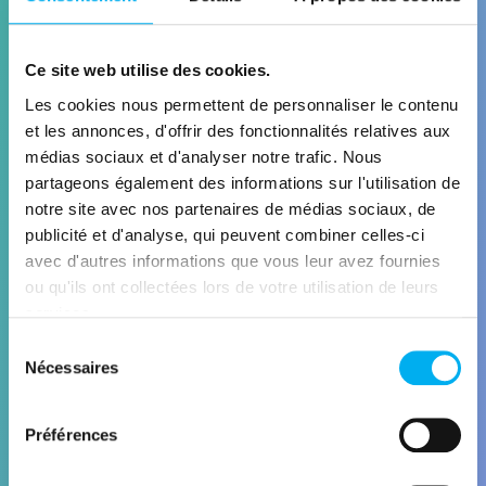
Ce site web utilise des cookies.
Les cookies nous permettent de personnaliser le contenu
et les annonces, d'offrir des fonctionnalités relatives aux
CONNECT
médias sociaux et d'analyser notre trafic. Nous
partageons également des informations sur l'utilisation de
Enrichissement des données
notre site avec nos partenaires de médias sociaux, de
HubSpot
publicité et d'analyse, qui peuvent combiner celles-ci
avec d'autres informations que vous leur avez fournies
Découvrir la solution
ou qu'ils ont collectées lors de votre utilisation de leurs
services.
Sélection
Nécessaires
du
consentement
Préférences