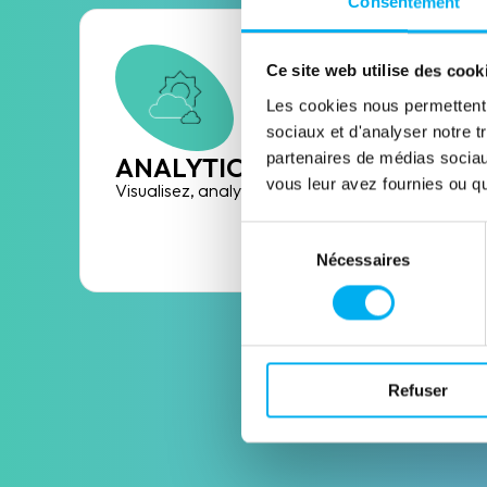
Consentement
Ce site web utilise des cook
Les cookies nous permettent d
sociaux et d'analyser notre t
partenaires de médias sociaux
ANALYTICS
vous leur avez fournies ou qu'
Visualisez, analysez et pilotez
Découvrir la solution
Sélection
Nécessaires
du
consentement
Refuser