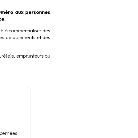
numéro aux personnes
ce.
sé à commercialiser des
ces de paiements et des
suré(e)s, emprunteurs ou
ncernées