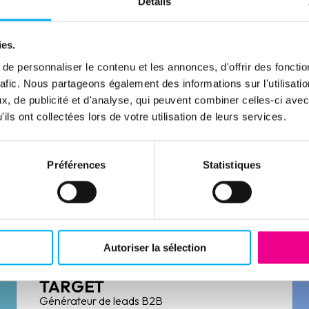
Détails
ies.
e personnaliser le contenu et les annonces, d'offrir des fonctio
rafic. Nous partageons également des informations sur l'utilisati
, de publicité et d'analyse, qui peuvent combiner celles-ci avec
CONNECT
ils ont collectées lors de votre utilisation de leurs services.
Enrichissement des données HubSpot
Découvrir la solution
Préférences
Statistiques
Autoriser la sélection
TARGET
Générateur de leads B2B