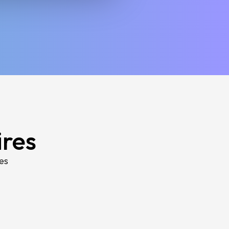
ires
es