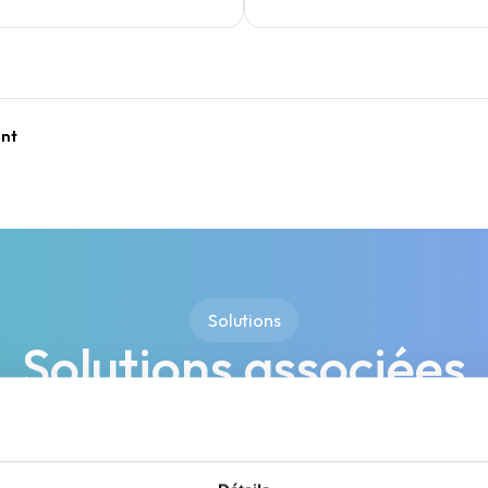
ent
Solutions
Solutions associées
ons Ellisphere qui exploitent cette data pour répondre 