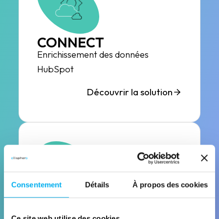
CONNECT
Enrichissement des données
HubSpot
Découvrir la solution
Consentement
Détails
À propos des cookies
QUALIFY
Nettoyer et enrichir vos données
Ce site web utilise des cookies.