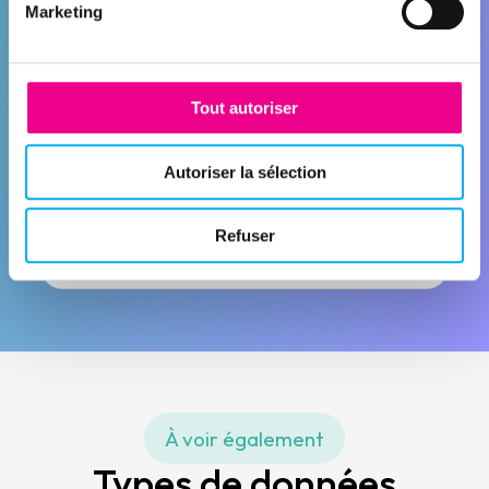
Marketing
Tout autoriser
ANALYTICS
Visualisez, analysez et pilotez
Autoriser la sélection
Découvrir la solution
Refuser
À voir également
Types de données