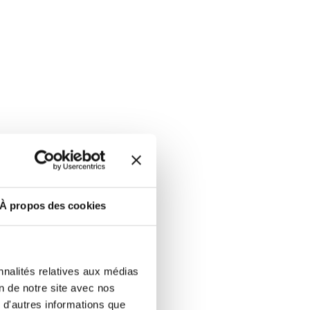
À propos des cookies
 de la base
ients en France
tiel avec les données
 data cleaning, mise en
nnalités relatives aux médias
e à jour .
on de notre site avec nos
 d'autres informations que