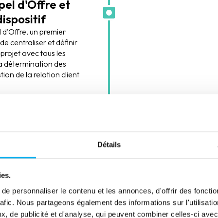
pel d'Offre et
ispositif
l d'Offre, un premier
e centraliser et définir
projet avec tous les
a détermination des
ion de la relation client
r toutes les cibles
s en prenant en compte
ls des forces de vente.
Détails
Enrichissement
prospects et cl
ies.
Qualification du référen
déterminées en atelier :
e personnaliser le contenu et les annonces, d'offrir des fonctio
place des process de mis
rafic. Nous partageons également des informations sur l'utilisati
, de publicité et d'analyse, qui peuvent combiner celles-ci avec