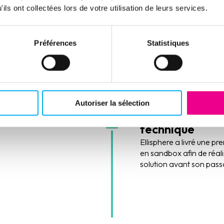
ils ont collectées lors de votre utilisation de leurs services.
es interfaces
limentation
développé en
Préférences
Statistiques
ts CRM d'Ellisphere les
a spécifiques ainsi que
s à la meilleure
le.
Autoriser la sélection
Livraison et tes
technique
Ellisphere a livré une pr
en sandbox afin de réali
solution avant son pass