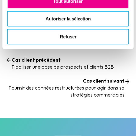
Tout autoriser
Partager cette expérience client
(nouvelle fenêtre)
(nouvelle fenêtre)
(nouvelle fenêtre)
(nouvelle fenêtre)
(nouvelle fenêtre)
(nouvelle fenêtre)
(nouvelle fen
Autoriser la sélection
Refuser
Cas client précédent
Fiabiliser une base de prospects et clients B2B
Cas client suivant
Fournir des données restructurées pour agir dans sa
stratégies commerciales