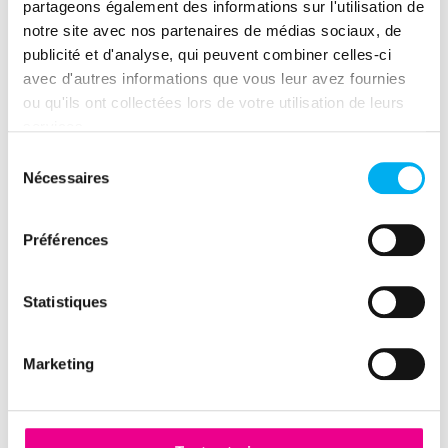
partageons également des informations sur l'utilisation de
potentiel : score, avis de crédit,
notre site avec nos partenaires de médias sociaux, de
post bilanciel (achat de
publicité et d'analyse, qui peuvent combiner celles-ci
marchandises, achat de
avec d'autres informations que vous leur avez fournies
matières premières et autres
ou qu'ils ont collectées lors de votre utilisation de leurs
approvisionnements…)
services.
Sélection
Un univers « marketing » afin de
Nécessaires
du
segmenter par classe de RGE :
consentement
Qualifelec, Qualigaz, Qualibat,
Qualibois, Qualicet, Qualipac,
Préférences
Qualisol…
Statistiques
Marketing