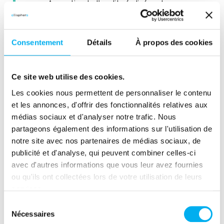
A partir, de l'audit réalisé notre
équipe a proposé d'intégré
directement dans le CRM Salesforce
de notre client, notre
Consentement
Détails
À propos des cookies
application/Connecteur
ES Connect
(également disponible depuis
Ce site web utilise des cookies.
l'
AppExchange Salesforce
) pour
l'alimentation en données fiabilisant
Les cookies nous permettent de personnaliser le contenu
et les annonces, d'offrir des fonctionnalités relatives aux
la connaissance des prospects et
médias sociaux et d'analyser notre trafic. Nous
des clients.
partageons également des informations sur l'utilisation de
notre site avec nos partenaires de médias sociaux, de
publicité et d'analyse, qui peuvent combiner celles-ci
avec d'autres informations que vous leur avez fournies
ou qu'ils ont collectées lors de votre utilisation de leurs
Elargir à l'ensemble de
services.
Sélection
la chaîne de la data
Nécessaires
du