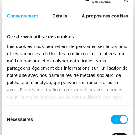
Ressource suivante
Eric Latreuille, Vice-Président International de
Consentement
Détails
À propos des cookies
l'AFDCC
Ce site web utilise des cookies.
Les cookies nous permettent de personnaliser le contenu
et les annonces, d'offrir des fonctionnalités relatives aux
médias sociaux et d'analyser notre trafic. Nous
À voir également
partageons également des informations sur l'utilisation de
Ressources similaires
notre site avec nos partenaires de médias sociaux, de
publicité et d'analyse, qui peuvent combiner celles-ci
Vous pourriez aussi être intéressé par
avec d'autres informations que vous leur avez fournies
ces ressources
ou qu'ils ont collectées lors de votre utilisation de leurs
services.
Sélection
Nécessaires
du
consentement