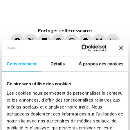
Partager cette ressource
(nouvelle fenêtre)
(nouvelle fenêtre)
(nouvelle fenêtre)
(nouvelle fenêtre)
(nouvelle fenêtre)
(nouvelle fenêtre)
(nouvelle fen
Consentement
Détails
À propos des cookies
Ressource précédente
Ce site web utilise des cookies.
La dynamique entrepreneuriale en France 2ème
Les cookies nous permettent de personnaliser le contenu
trimestre 2026
et les annonces, d'offrir des fonctionnalités relatives aux
médias sociaux et d'analyser notre trafic. Nous
Ressource suivante
partageons également des informations sur l'utilisation de
Eric Latreuille, Vice-Président International de
notre site avec nos partenaires de médias sociaux, de
l'AFDCC
publicité et d'analyse, qui peuvent combiner celles-ci