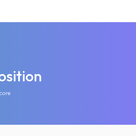
osition
ncore