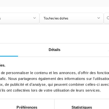
s
Toutes les dates
Détails
ies.
Aucun résultat trouvé
e personnaliser le contenu et les annonces, d'offrir des fonctio
rafic. Nous partageons également des informations sur l'utilisati
Essayez de modifier vos critères de recherche
, de publicité et d'analyse, qui peuvent combiner celles-ci avec
ils ont collectées lors de votre utilisation de leurs services.
Réinitialiser les filtres
Préférences
Statistiques