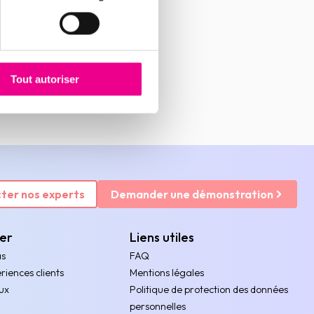
Tout autoriser
ter nos experts
Demander une démonstration
rer
Liens utiles
as
FAQ
riences clients
Mentions légales
ux
Politique de protection des données
personnelles