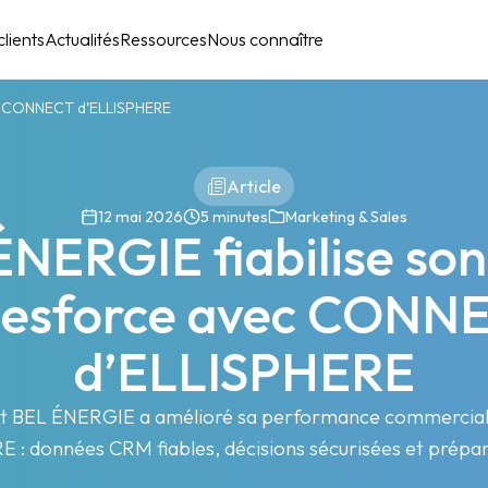
lients
Actualités
Ressources
Nous connaître
ec CONNECT d’ELLISPHERE
Article
12 mai 2026
5 minutes
Marketing & Sales
ÉNERGIE fiabilise so
lesforce avec CONN
d’ELLISPHERE
 BEL ÉNERGIE a amélioré sa performance commercia
 : données CRM fiables, décisions sécurisées et prépara