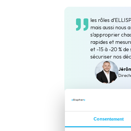
les rôles d’ELLIS
mais aussi nous a
s’approprier cha
rapides et mesur
et -15 à -20 % de
sécuriser nos dé
Jérô
Direct
Consentement