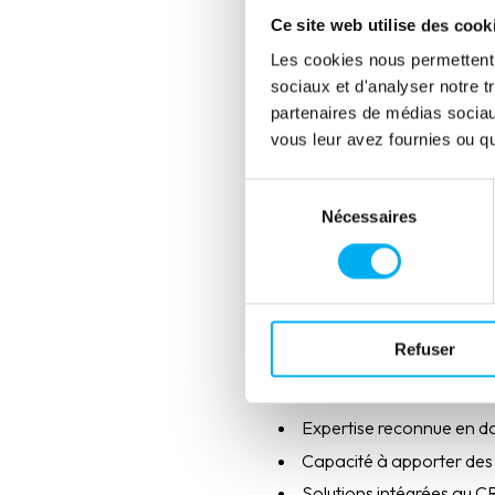
Résultats obte
Ce site web utilise des cook
Les cookies nous permettent d
Grâce à
CONNECT
d’ELLISP
sociaux et d'analyser notre t
+20 à +25 % de taux de t
partenaires de médias sociaux
vous leur avez fournies ou qu'
-30 à -40 % de temps d’an
-15 à -20 % de situations 
Sélection
ROI estimé x10 porté par u
Nécessaires
du
Meilleure fluidité interne
consentement
ELLISPHERE est ainsi devenu u
performance commerciale.
Refuser
Pourquoi ELLI
Expertise reconnue en d
Capacité à apporter des 
Solutions intégrées au C