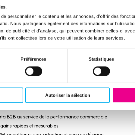
nus
ies.
e personnaliser le contenu et les annonces, d'offrir des fonctio
HERE, BEL ÉNERGIE a obtenu des gains rapides et mesurables 
rafic. Nous partageons également des informations sur l'utilisati
ransformation grâce à un meilleur ciblage des prospects
, de publicité et d'analyse, qui peuvent combiner celles-ci avec
ils ont collectées lors de votre utilisation de leurs services.
alyse des dossiers avec des décisions plus rapides et sécurisées
à risque grâce à une meilleure anticipation
ne utilisation réelle des outils
Préférences
Statistiques
 et posture de conseil renforcée pour les équipes
n partenaire clé pour gagner en efficacité, sécuriser les décisio
Autoriser la sélection
SPHERE ?
ata B2B au service de la performance commerciale
gains rapides et mesurables
RM, orientées usage, adoption et prise de décision