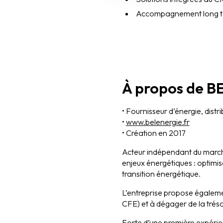
Accompagnement long term
À propos de B
• Fournisseur d’énergie, dist
•
www.belenergie.fr
• Création en 2017
Acteur indépendant du marché
enjeux énergétiques : optimis
transition énergétique.
L’entreprise propose égalemen
CFE) et à dégager de la tréso
Forte d’une première expérien