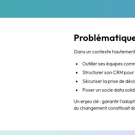
Problématiqu
Dans un contexte hautement 
Outiller ses équipes com
Structurer son CRM pour 
Sécuriser la prise de décis
Poser un socle data soli
Un enjeu clé : garantir l’adop
du changement constituait do