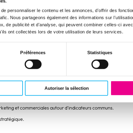
ies.
ccessible.
e personnaliser le contenu et les annonces, d'offrir des fonctio
rafic. Nous partageons également des informations sur l'utilisati
s réel, essentielles pour le pilotage stratégique.
, de publicité et d'analyse, qui peuvent combiner celles-ci avec
alyses sur mesure, adaptées aux enjeux d’une
ils ont collectées lors de votre utilisation de leurs services.
.
Préférences
Statistiques
e du marché entreprises.
ls de développement par segment et territoire.
Autoriser la sélection
énétration.
rketing et commerciales autour d’indicateurs communs.
 stratégique.