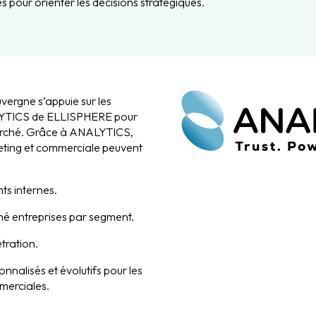
es pour orienter les décisions stratégiques.
rgne s’appuie sur les
LYTICS de ELLISPHERE pour
arché. Grâce à ANALYTICS,
eting et commerciale peuvent
nts internes.
ché entreprises par segment.
étration.
nnalisés et évolutifs pour les
merciales.