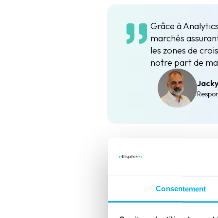
Grâce à Analytics
marchés assurant
les zones de croi
notre part de ma
Jack
Respon
POURQUOI EL
Consentement
• Expertise reconnue en inform
ans via ELLIPRO.