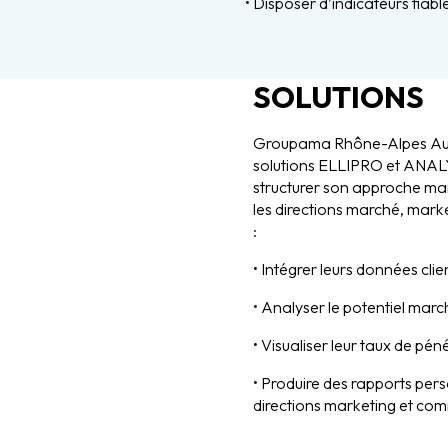
• Disposer d’indicateurs fiabl
SOLUTIONS
Groupama Rhône-Alpes Auve
solutions ELLIPRO et ANA
structurer son approche m
les directions marché, mark
:
• Intégrer leurs données clie
• Analyser le potentiel mar
• Visualiser leur taux de pén
• Produire des rapports perso
directions marketing et com