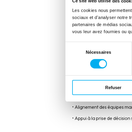
Ce site web utilise des cook
• Interface ergonomique et a
Les cookies nous permettent d
sociaux et d'analyser notre t
• Données mises à jour en temp
partenaires de médias sociaux
• Capacité à produire des an
vous leur avez fournies ou qu'
caisse régionale d’assurance
Sélection
Nécessaires
du
BÉNÉFICES
consentement
• Vision globale et objectivé
• Identification des potentie
Refuser
• Pilotage précis du taux de p
• Alignement des équipes ma
• Appui à la prise de décision