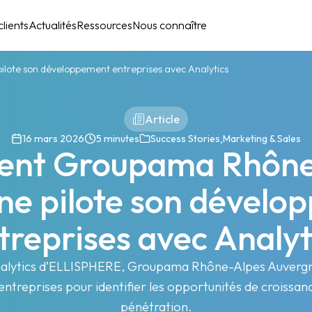
lients
Actualités
Ressources
Nous connaître
te son développement entreprises avec Analytics
Article
,
16 mars 2026
5 minutes
Success Stories
Marketing & Sales
nt Groupama Rhône
ne pilote son dévelo
treprises avec Analyt
Analytics d’ELLISPHERE, Groupama Rhône-Alpes Auvergne
ntreprises pour identifier les opportunités de croissanc
pénétration.