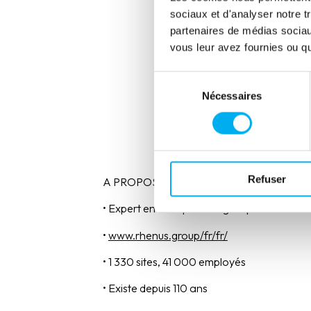
• Gain de temps dans la prépa
sociaux et d'analyser notre t
partenaires de médias sociaux
• Prospection plus sécurisée v
vous leur avez fournies ou qu'
• Montée en compétence des 
Sélection
• Idéal pour les études de ma
Nécessaires
du
consentement
Refuser
A PROPOS DE RHENUS GROUP
• Expert en transport & logistique
•
www.rhenus.group/fr/fr/
• 1 330 sites, 41 000 employés
• Existe depuis 110 ans