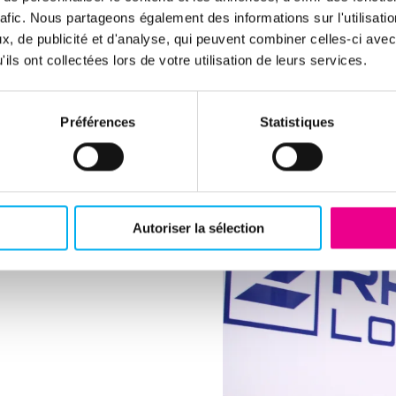
ration et l’exécution de la prospection.
rafic. Nous partageons également des informations sur l'utilisati
, de publicité et d'analyse, qui peuvent combiner celles-ci avec
ia l’intégration de données financières fiables.
ils ont collectées lors de votre utilisation de leurs services.
équipes, notamment des profils commerciaux juniors.
rché (ex. ouverture d’agence).
Préférences
Statistiques
Autoriser la sélection