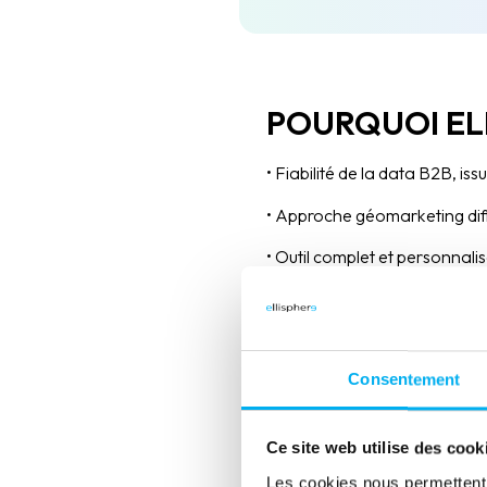
POURQUOI EL
• Fiabilité de la data B2B, is
• Approche géomarketing diff
• Outil complet et personnali
• Sécurisation financière inté
BÉNÉFICES
Consentement
• Vision globale du marché : i
Ce site web utilise des cook
• Meilleure priorisation des
Les cookies nous permettent d