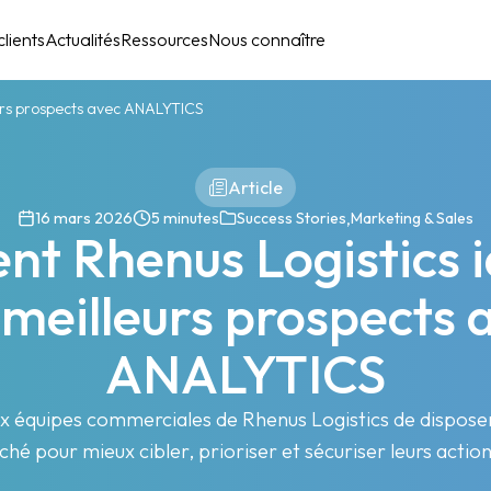
lients
Actualités
Ressources
Nous connaître
eurs prospects avec ANALYTICS
Article
,
16 mars 2026
5 minutes
Success Stories
Marketing & Sales
 Rhenus Logistics i
 meilleurs prospects 
ANALYTICS
équipes commerciales de Rhenus Logistics de disposer d
ché pour mieux cibler, prioriser et sécuriser leurs acti