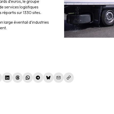
iards d’euros, le groupe
de services logistiques
épartis sur 1330 sites.
n large éventail d’industries
ent.
le fenêtre)
nouvelle fenêtre)
(nouvelle fenêtre)
(nouvelle fenêtre)
(nouvelle fenêtre)
(nouvelle fenêtre)
(nouvelle fenêtre)