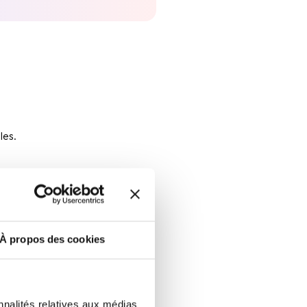
les.
À propos des cookies
el sur une zone donnée.
nomique.
nnalités relatives aux médias