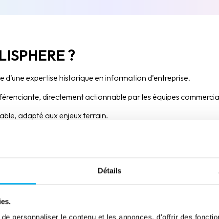
LISPHERE ?
sue d’une expertise historique en information d’entreprise.
érenciante, directement actionnable par les équipes commercia
sable, adapté aux enjeux terrain.
grée, un critère clé dans la sélection des prospects.
Détails
dentification des clients existants et des prospects à fort potenti
ies.
 actions commerciales grâce à une connaissance fine du tissu éco
e personnaliser le contenu et les annonces, d'offrir des fonctio