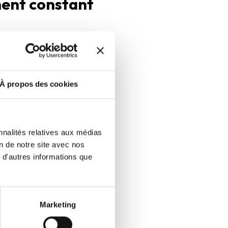
ent constant
e la solution ELLIPRO a
nnables. Mais au-delà de la
é des interlocuteurs,
ser des évolutions adaptées
À propos des cookies
 et des priorités du Groupe
t constant.
nnalités relatives aux médias
on de notre site avec nos
, la prévention
 d'autres informations que
 nouvelles briques
Marketing
Fraude. Dans un contexte où
s la sécurisation des