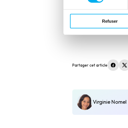
paiements.
Parallèlement, l’entreprise tr
basé sur l’intelligence artific
Refuser
l’analyse en temps réel et l
Partager cet article
(nouvel
(
Virginie Nomel