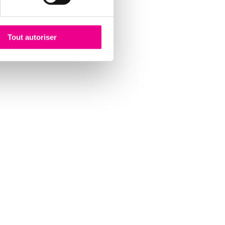
util d’aide au recouvrement
a prévention des risques,
Tout autoriser
es quotidiens.