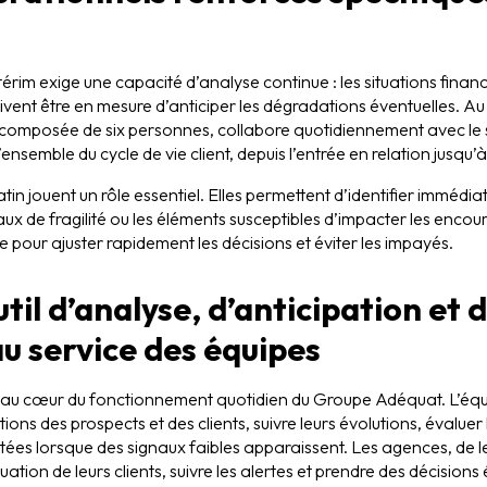
ntérim exige une capacité d’analyse continue : les situations fina
ivent être en mesure d’anticiper les dégradations éventuelles. A
 , composée de six personnes, collabore quotidiennement avec le 
nsemble du cycle de vie client, depuis l’entrée en relation jusqu’à
in jouent un rôle essentiel. Elles permettent d’identifier immédia
aux de fragilité ou les éléments susceptibles d’impacter les encour
pour ajuster rapidement les décisions et éviter les impayés.
til d’analyse, d’anticipation et 
u service des équipes
t au cœur du fonctionnement quotidien du Groupe Adéquat. L’équi
ations des prospects et des clients, suivre leurs évolutions, évaluer 
ées lorsque des signaux faibles apparaissent. Les agences, de le
ation de leurs clients, suivre les alertes et prendre des décisions