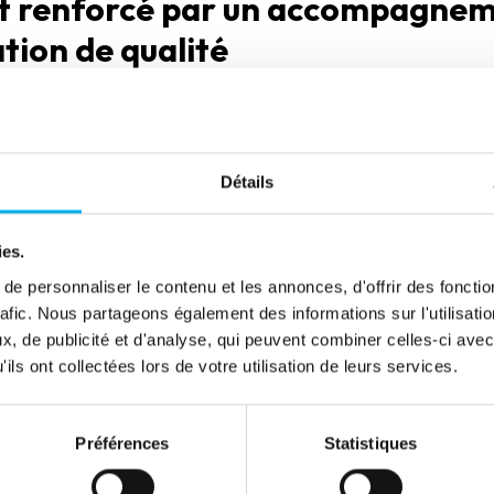
t renforcé par un accompagnem
tion de qualité
nfiance à ELLISPHERE depuis plus d’une décennie, c’est parce qu
ir des informations fiables, exhaustives et immédiatement actio
té de l’accompagnement qui renforce la collaboration : disponibilit
x du secteur, réactivité face aux demandes et capacité à propo
Détails
’est construite dans le temps, au rythme des évolutions du marché
ies.
er son organisation tout en s’appuyant sur un partenaire solide e
e personnaliser le contenu et les annonces, d'offrir des fonctio
rafic. Nous partageons également des informations sur l'utilisati
aller plus loin dans la détection
, de publicité et d'analyse, qui peuvent combiner celles-ci avec
écision
ils ont collectées lors de votre utilisation de leurs services.
sormais de renforcer sa prévention des risques en déployant de
Préférences
Statistiques
 notamment la Vérification des IBAN et le Score de Risque de 
dentité se multiplient, ces fonctionnalités joueront un rôle clé dan