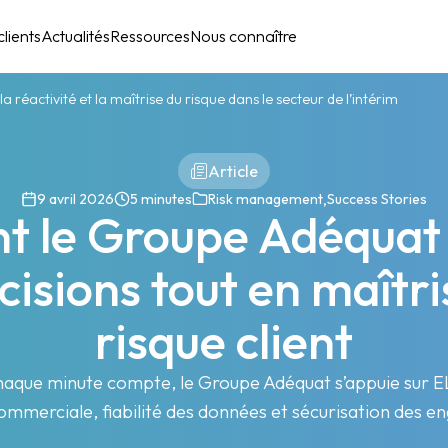
lients
Actualités
Ressources
Nous connaître
activité et la maîtrise du risque dans le secteur de l’intérim
Article
,
9 avril 2026
5 minutes
Risk management
Success Stories
 le Groupe Adéquat 
cisions tout en maîtri
risque client
haque minute compte, le Groupe Adéquat s’appuie sur E
commerciale, fiabilité des données et sécurisation des 