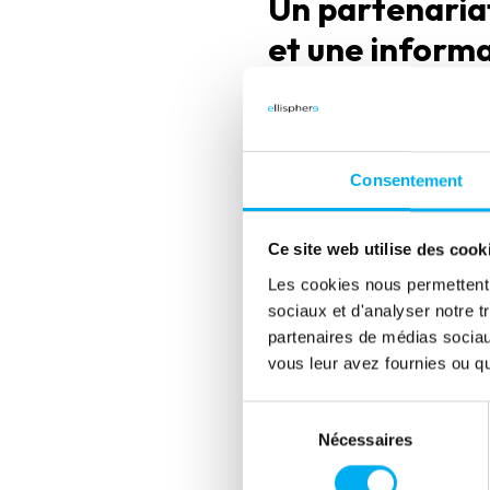
Un partenaria
et une informa
Si le Groupe Adéquat fait co
démontré sa capacité à fourn
solution, c’est aussi la quali
compréhension fine des enjeu
Consentement
aux besoins opérationnels.
Cette relation de confiance s
Ce site web utilise des cook
Adéquat, qui a pu faire évolu
Les cookies nous permettent d
sociaux et d'analyser notre t
Perspectives : 
partenaires de médias sociaux
et l’aide à la d
vous leur avez fournies ou qu'
Sélection
Le Groupe Adéquat prévoit dé
Nécessaires
du
proposées au sein d’ELLIPRO,
consentement
les tentatives d’usurpation d’i