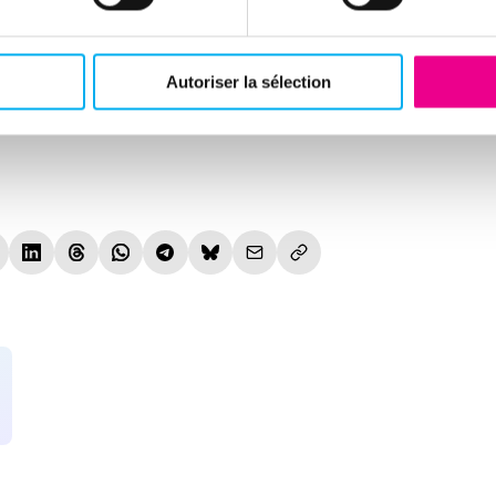
availle sur l’intégration des données ELLIPRO au sein d’un futur o
ielle. Cette évolution doit permettre d’aller encore plus loin dans l
Autoriser la sélection
’accompagnement des équipes opérationnelles dans leurs arbitrag
le fenêtre)
nouvelle fenêtre)
(nouvelle fenêtre)
(nouvelle fenêtre)
(nouvelle fenêtre)
(nouvelle fenêtre)
(nouvelle fenêtre)