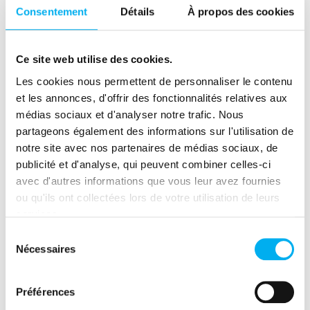
ELLIPRO renforce la
Consentement
Détails
À propos des cookies
réactivité et la maîtrise du
risque dans le secteur de
09 avril 2026
Risk
Ce site web utilise des cookies.
•
management
Success Stories
l’intérim
Les cookies nous permettent de personnaliser le contenu
Dans le secteur de l’intérim, la rapidité
et les annonces, d'offrir des fonctionnalités relatives aux
de décision est un facteur clé de
médias sociaux et d'analyser notre trafic. Nous
performance, mais elle ne peut se faire
partageons également des informations sur l'utilisation de
au détriment du risque financier. Le
notre site avec nos partenaires de médias sociaux, de
Groupe Adéquat, confronté à la gestion
publicité et d'analyse, qui peuvent combiner celles-ci
de plus de 30 000 tiers, a choisi ELLIPRO
avec d'autres informations que vous leur avez fournies
Lire la suite
pour centraliser l’information, détecter
ou qu'ils ont collectées lors de votre utilisation de leurs
les signaux faibles et piloter ses
services.
engagements en temps réel. Résultat :
Sélection
des décisions plus rapides, une meilleure
Nécessaires
du
anticipation des risques et une réduction
consentement
Article
des impayés, tout en soutenant le
Préférences
F2A : S'assurer de la
développement commercial.