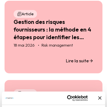
Article
Gestion des risques
fournisseurs : la méthode en 4
étapes pour identifier les
fournisseurs à risque
18 mai 2026
Risk management
Lire la suite
Article
GROUPE ADEQUAT : quand