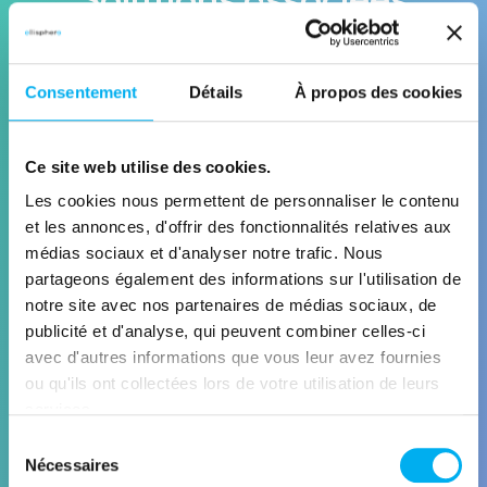
Découvrez les solutions Ellisphere qui
exploitent cette data pour répondre à
Consentement
Détails
À propos des cookies
vos enjeux business
Ce site web utilise des cookies.
Les cookies nous permettent de personnaliser le contenu
et les annonces, d'offrir des fonctionnalités relatives aux
médias sociaux et d'analyser notre trafic. Nous
partageons également des informations sur l'utilisation de
notre site avec nos partenaires de médias sociaux, de
publicité et d'analyse, qui peuvent combiner celles-ci
ANALYTICS
avec d'autres informations que vous leur avez fournies
Visualisez, analysez et pilotez
ou qu'ils ont collectées lors de votre utilisation de leurs
services.
Découvrir la solution
Sélection
Nécessaires
du