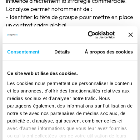
influence directement la stratégie commerciale.
L’analyse permet notamment de :
- Identifier la tête de groupe pour mettre en place
un contrat cadre global
- Déterminer le niveau de contrôle exercé
(majoritaire, minorité de blocage, participation
simple)
Consentement
Détails
À propos des cookies
- Détecter les dépendances vis-à-vis de groupes
étrangers
Ce site web utilise des cookies.
Réorganiser sa force commerciale
Les cookies nous permettent de personnaliser le contenu
et les annonces, d'offrir des fonctionnalités relatives aux
La structure capitalistique impacte l’approche
médias sociaux et d'analyser notre trafic. Nous
commerciale. Un groupe de 100 entités ne se
partageons également des informations sur l'utilisation de
pilote pas comme une structure isolée. Les liens
notre site avec nos partenaires de médias sociaux, de
capitalistiques permettent de :
publicité et d'analyse, qui peuvent combiner celles-ci
- Segmenter la force de vente selon la taille et la
avec d'autres informations que vous leur avez fournies
structure des groupes
ou qu'ils ont collectées lors de votre utilisation de leurs