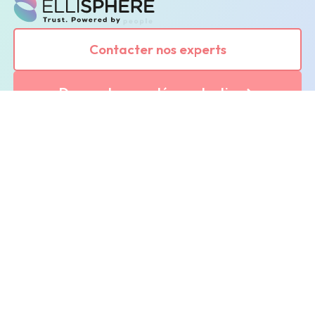
Contacter nos experts
Demander une démonstration
Leader de l'information sur les entreprises depuis
plus de 130 ans, ELLISPHERE accompagne les
acteurs économiques dans leurs problématiques
B2B de data marketing, gestion des risques
client/fournisseur et conformité.
(nouvelle fenêtre)
(nouvelle fenêtre)
Inscription à la newsletter
Restez informés des prochains évènements et actualités