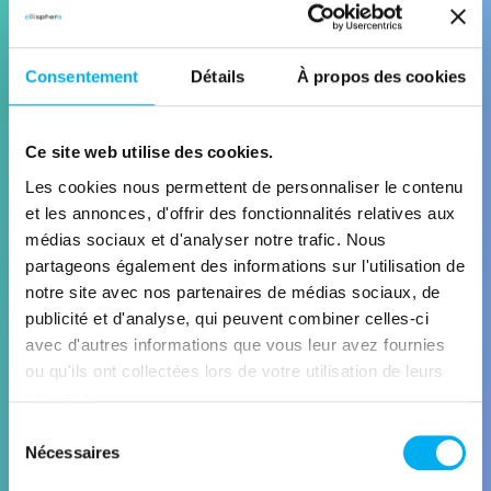
vos enjeux business
Consentement
Détails
À propos des cookies
Ce site web utilise des cookies.
Les cookies nous permettent de personnaliser le contenu
et les annonces, d'offrir des fonctionnalités relatives aux
médias sociaux et d'analyser notre trafic. Nous
ANALYTICS
partageons également des informations sur l'utilisation de
notre site avec nos partenaires de médias sociaux, de
Visualisez, analysez et pilotez
publicité et d'analyse, qui peuvent combiner celles-ci
avec d'autres informations que vous leur avez fournies
Découvrir la solution
ou qu'ils ont collectées lors de votre utilisation de leurs
services.
Sélection
Nécessaires
du
consentement