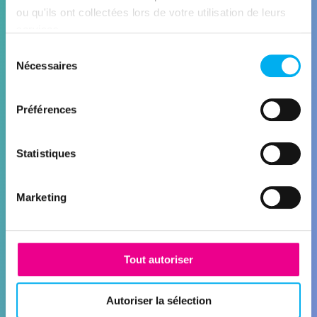
ou qu'ils ont collectées lors de votre utilisation de leurs
services.
CONNECT
Sélection
Enrichissement des données
Nécessaires
du
HubSpot
consentement
Découvrir la solution
Préférences
Statistiques
Marketing
Tout autoriser
QUALIFY
Nettoyer et enrichir vos données
Autoriser la sélection