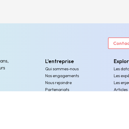
Contac
 ans,
L'entreprise
Explo
urs
Qui sommes-nous
Les dat
Nos engagements
Les expé
Nous rejoindre
Les enje
Partenariats
Articles
Partager mon bilan annuel
Evenem
Obtenir le score de mon entreprise
Ressour
Rejoindre le programme D³
Nos connecteurs & intégrations
partenaires