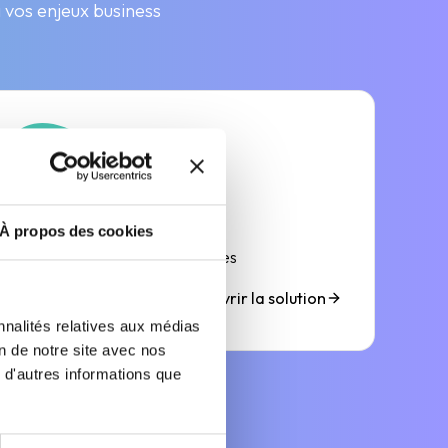
à vos enjeux business
QUALIFY
À propos des cookies
Nettoyer et enrichir vos données
Découvrir la solution
nnalités relatives aux médias
on de notre site avec nos
 d'autres informations que