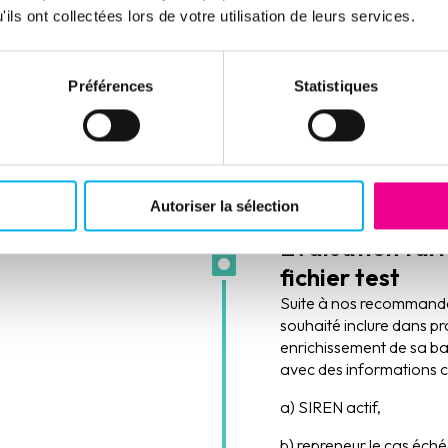
ils ont collectées lors de votre utilisation de leurs services.
ent des incohérences
.
Préférences
Statistiques
éfinir des règles de
 appropriées afin de
tégrer dans le CRM de
Autoriser la sélection
Evaluation tari
fichier test
Suite à nos recommandat
souhaité inclure dans pr
enrichissement de sa b
avec des informations 
a) SIREN actif,
b) repreneur le cas éch