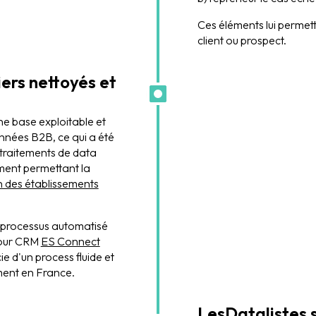
Ces éléments lui permettr
client ou prospect.
iers nettoyés et
une base exploitable et
nnées B2B, ce qui a été
 traitements de data
ement permettant la
ion des établissements
 processus automatisé
pour CRM
ES Connect
ie d'un process fluide et
ment en France.
LesDatalistes s