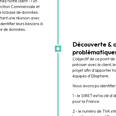
hez notre client - l'un
rection Commerciale et
e la base de données.
citant une réunion avec
identifier leurs besoins à
se de données.
Découverte & 
problématiques
L’objectif de ce point de
préciser avec le client, l
projet afin d’apporter t
équipes d’Ellisphere.
Nous avons pu identifier
1 - le SIRET est la clé d'i
pour la France.
2 - le numéro de TVA in