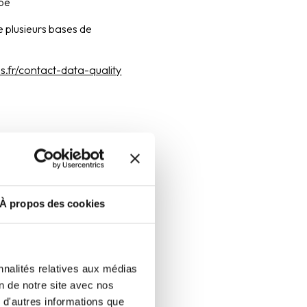
ope
de plusieurs bases de
es.fr/contact-data-quality
À propos des cookies
nnalités relatives aux médias
on de notre site avec nos
 d'autres informations que