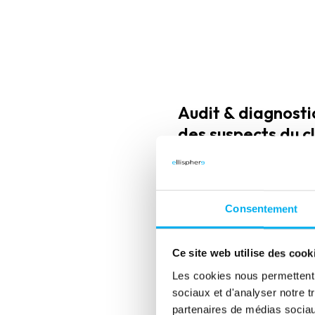
Audit & diagnostic
des suspects du cl
Compte tenu des résultats d
l’échantillon, nous avons pr
procéder à
un audit de l’int
d’un assainissement sur ces
Consentement
1 - dédoublonnage,
2 - détection des défaillanc
Ce site web utilise des cook
Les cookies nous permettent d
3 - siretisation des tiers,
sociaux et d'analyser notre t
4 - détection des actifs et in
partenaires de médias sociaux