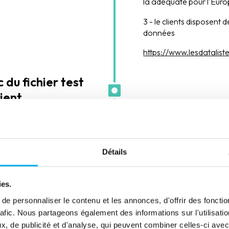
la adéquate pour l'Eur
3 - le clients disposent 
données
https://www.lesdatalist
 du fichier test
ient
e l’analyse de
oposé au client de
égralité de sa base
, suivi
 données :
Détails
es,
ies.
e personnaliser le contenu et les annonces, d'offrir des fonctio
rafic. Nous partageons également des informations sur l'utilisati
actifs
, de publicité et d'analyse, qui peuvent combiner celles-ci avec