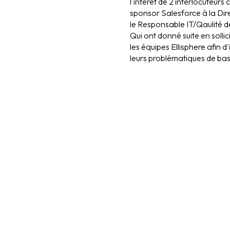
l'intérêt de 2 interlocuteurs c
sponsor Salesforce à la Di
le Responsable IT/Qaulité d
Qui ont donné suite en solli
les équipes Ellisphere afin d'
leurs problématiques de ba