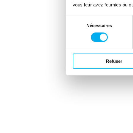
vous leur avez fournies ou qu'
5 - ...
Nous avons détecté égalem
Sélection
dans les données postales..
Nécessaires
du
consentement
Cet audit, nous a permis de d
rapprochement des données
constituer des fichiers à in
notre client.
Refuser