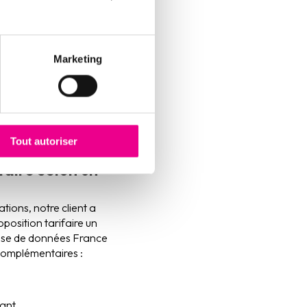
Marketing
Tout autoriser
faire selon un
ions, notre client a
oposition tarifaire un
ase de données France
complémentaires :
éant