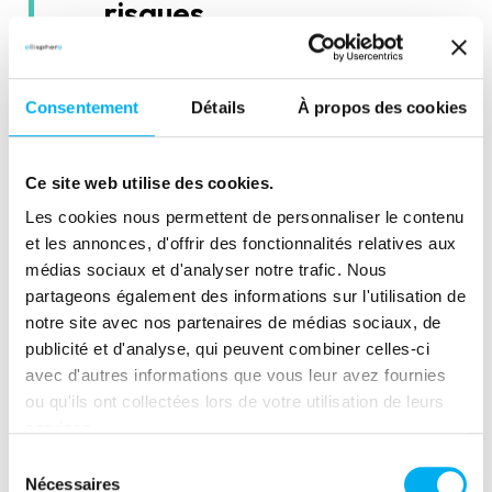
risques
Consentement
Détails
À propos des cookies
Constitution des
Ce site web utilise des cookies.
natures de tiers à
Les cookies nous permettent de personnaliser le contenu
évaluer et des groupes
et les annonces, d'offrir des fonctionnalités relatives aux
médias sociaux et d'analyser notre trafic. Nous
homogènes de tiers
partageons également des informations sur l'utilisation de
notre site avec nos partenaires de médias sociaux, de
publicité et d'analyse, qui peuvent combiner celles-ci
avec d'autres informations que vous leur avez fournies
ou qu'ils ont collectées lors de votre utilisation de leurs
services.
Paramétrage et
Sélection
ouverture de la PTF
Nécessaires
du