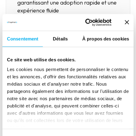
garantissant une adoption rapide et une
expérience fluide
Personnalisation des indicateurs
:
sélection et configuration des données
utiles selon les besoins métiers des clients
Consentement
Détails
À propos des cookies
Enrichissement et fiabilisation des
Ce site web utilise des cookies.
données
: apport des données
ELLISPHERE (notamment indicateurs de
Les cookies nous permettent de personnaliser le contenu
risque) pour améliorer la qualité du
et les annonces, d'offrir des fonctionnalités relatives aux
médias sociaux et d'analyser notre trafic. Nous
référentiel
partageons également des informations sur l'utilisation de
Co-construction projet
:
notre site avec nos partenaires de médias sociaux, de
collaboration étroite entre Levana,
publicité et d'analyse, qui peuvent combiner celles-ci
avec d'autres informations que vous leur avez fournies
ELLISPHERE et les clients finaux
ou qu'ils ont collectées lors de votre utilisation de leurs
Accompagnement expert
: support
services.
réactif des équipes ELLISPHER,