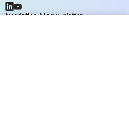
(nouvelle fenêtre)
(nouvelle fenêtre)
Inscription à la newsletter
Restez informés des prochains évènements et actualités
Découvrir CONNECT
Envoyer
L'entreprise
Explorer
Liens utiles