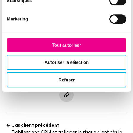
Statistiques
clics d’identifier les zones à conquérir, les
cibles prioritaires et les opportunités à
forte valeur.
Marketing
Tout autoriser
Autoriser la sélection
Partager cette expérience client
Refuser
(nouvelle fenêtre)
(nouvelle fenêtre)
(nouvelle fenêtre)
(nouvelle fenêtre)
(nouvelle fenêtre)
(nouvelle fenêtre)
(nouvelle fen
Cas client précédent
Fiabiliser son CRM et anticiper le risque client dès la