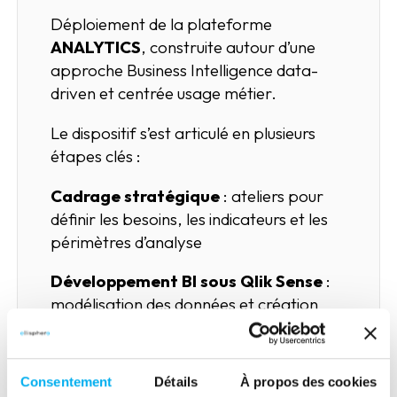
Déploiement de la plateforme
ANALYTICS
, construite autour d’une
approche Business Intelligence data-
driven et centrée usage métier.
Le dispositif s’est articulé en plusieurs
étapes clés :
Cadrage stratégique
: ateliers pour
définir les besoins, les indicateurs et les
périmètres d’analyse
Développement BI sous Qlik Sense
:
modélisation des données et création
d’une interface cartographique
interactive
Consentement
Détails
À propos des cookies
Proof of Concept (POC)
: test en