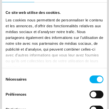
conditions réelles sur un périmètre
restreint
Ce site web utilise des cookies.
Les cookies nous permettent de personnaliser le contenu
Fiabilisation des données
: nettoyage,
et les annonces, d'offrir des fonctionnalités relatives aux
enrichissement des données internes et
médias sociaux et d'analyser notre trafic. Nous
croisement avec les bases Ellisphere
partageons également des informations sur l'utilisation de
(notamment solvabilité)
notre site avec nos partenaires de médias sociaux, de
publicité et d'analyse, qui peuvent combiner celles-ci
Recette métier
: validation de
avec d'autres informations que vous leur avez fournies
l’ergonomie et de l’utilité par les équipes
ou qu'ils ont collectées lors de votre utilisation de leurs
commerciales
services.
Déploiement & amélioration
Sélection
Nécessaires
du
continue
: ajustements réguliers basés
consentement
sur les retours terrain
Préférences
Résultat : un outil visuel, intuitif et
opérationnel permettant en quelques