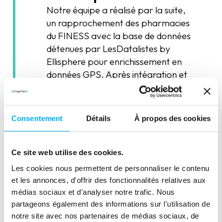
Notre équipe a réalisé par la suite,
un rapprochement des pharmacies
du FINESS avec la base de données
détenues par LesDatalistes by
Ellisphere pour enrichissement en
données GPS. Après intégration et
afin d'affiner le fichier, nous avons
procédé aux cleaning des
informations démographiques.
Consentement
Détails
À propos des cookies
Ce site web utilise des cookies.
Les cookies nous permettent de personnaliser le contenu
Cartographie des
et les annonces, d'offrir des fonctionnalités relatives aux
médias sociaux et d'analyser notre trafic. Nous
pharmacies
partageons également des informations sur l'utilisation de
Notre client souhaitait piloter
notre site avec nos partenaires de médias sociaux, de