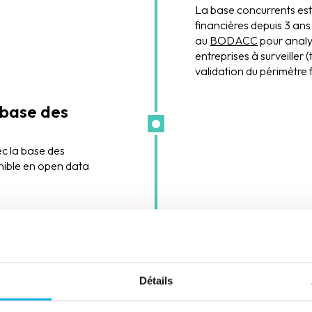
La base concurrents est
financières depuis 3 an
au
BODACC
pour analy
entreprises à surveiller (
validation du périmètre f
 base des
ec la base des
nible en open data
Mise en place d
Paramétrage de la veille
(réinitialisation hebdo, 
restitution (toutes les 
Détails
nouvelles infos), le form
(hebdo).