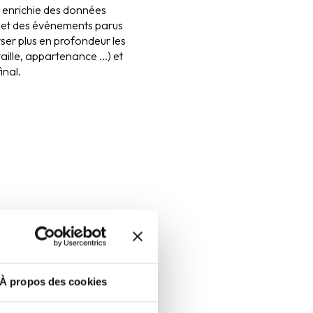
 enrichie des données
s et des événements parus
ser plus en profondeur les
taille, appartenance ...) et
inal.
e la veille
 sur le type de surveillance
trigger), le mode de
données, annule et remplace,
À propos des cookies
at (excel) et la fréquence