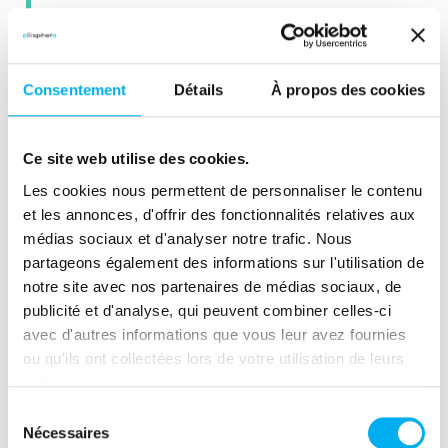
Paramétrage de la
Consentement
Détails
À propos des cookies
solution avec les
administrateurs côté
Ce site web utilise des cookies.
client
Les cookies nous permettent de personnaliser le contenu
et les annonces, d'offrir des fonctionnalités relatives aux
médias sociaux et d'analyser notre trafic. Nous
partageons également des informations sur l'utilisation de
notre site avec nos partenaires de médias sociaux, de
publicité et d'analyse, qui peuvent combiner celles-ci
Ouverture de
avec d'autres informations que vous leur avez fournies
l'instance client après
ou qu'ils ont collectées lors de votre utilisation de leurs
recettes
services.
Sélection
Nécessaires
du