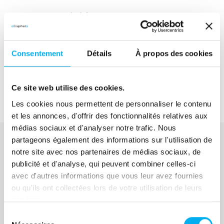
Ressource précédente
La dynamique entrepreneuriale en France 2ème
trimestre 2026
Consentement
Détails
À propos des cookies
Ressource suivante
Eric Latreuille, Vice-Président International de
l'AFDCC
Ce site web utilise des cookies.
Les cookies nous permettent de personnaliser le contenu
et les annonces, d'offrir des fonctionnalités relatives aux
médias sociaux et d'analyser notre trafic. Nous
partageons également des informations sur l'utilisation de
notre site avec nos partenaires de médias sociaux, de
À voir également
publicité et d'analyse, qui peuvent combiner celles-ci
avec d'autres informations que vous leur avez fournies
Ressources similaires
ou qu'ils ont collectées lors de votre utilisation de leurs
Vous pourriez aussi être intéressé par
services.
ces ressources
Sélection