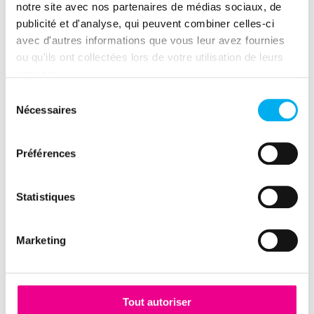
notre site avec nos partenaires de médias sociaux, de
publicité et d'analyse, qui peuvent combiner celles-ci
avec d'autres informations que vous leur avez fournies
ou qu'ils ont collectées lors de votre utilisation de leurs
services.
Publié par
Sélection
Nécessaires
du
consentement
Mickael Delaporte
Préférences
Statistiques
Marketing
Ressource précédente
La dynamique entrepreneuriale en France 2ème
trimestre 2026
Tout autoriser