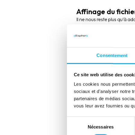
Affinage du fichie
Il ne nous reste plus qu’à ad
ensembliste et de ne conser
situées dans notre zone d’é
D’un point de vue technique
points de géolocalisation c
Consentement
polygone de notre zone sou
Au final, nous restituons po
Ce site web utilise des cook
située à 500 mètres de part 
d’une autoroute, toute l’in
Les cookies nous permettent d
financière liées à nos algor
sociaux et d'analyser notre t
segmentations sectorielles,
partenaires de médias sociaux
bilantielles.
vous leur avez fournies ou qu'
Sélection
Nécessaires
du
consentement