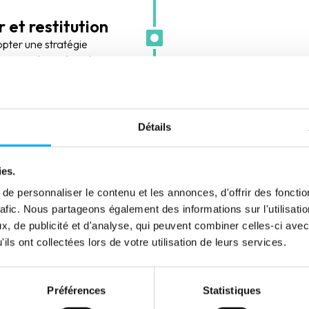
r et restitution
opter une stratégie
ver que les entreprises
tude.
, nous conservons les
ontenus dans le
Détails
haitée.
ur chaque entreprise
ies.
et d’autre du tracé
formation économique et
e personnaliser le contenu et les annonces, d'offrir des fonctio
ithmes de scoring, nos
rafic. Nous partageons également des informations sur l'utilisati
 et nos analyses
, de publicité et d'analyse, qui peuvent combiner celles-ci avec
ils ont collectées lors de votre utilisation de leurs services.
Préférences
Statistiques