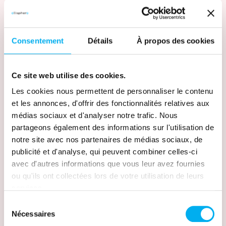
Entretiens téléphoniques et recueil
d'informations exclusives auprès de
vos partenaires
Consentement
Détails
À propos des cookies
Ce site web utilise des cookies.
Les cookies nous permettent de personnaliser le contenu
et les annonces, d'offrir des fonctionnalités relatives aux
Rapports détaillés
médias sociaux et d'analyser notre trafic. Nous
partageons également des informations sur l'utilisation de
Analyses complètes incluant
notre site avec nos partenaires de médias sociaux, de
solvabilité, conformité et contexte
publicité et d'analyse, qui peuvent combiner celles-ci
économique
avec d'autres informations que vous leur avez fournies
ou qu'ils ont collectées lors de votre utilisation de leurs
services.
Sélection
Nécessaires
du