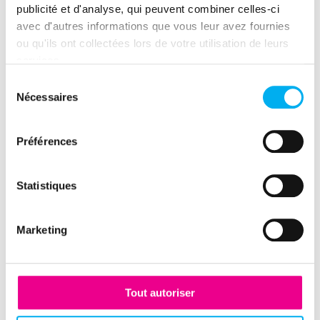
publicité et d'analyse, qui peuvent combiner celles-ci
que celui de la base client afin
avec d'autres informations que vous leur avez fournies
d'harmoniser l'intégration des data
ou qu'ils ont collectées lors de votre utilisation de leurs
dans le CRM.
services.
Sélection
Nécessaires
du
consentement
Préférences
Partager cette expérience client
Statistiques
(nouvelle fenêtre)
(nouvelle fenêtre)
(nouvelle fenêtre)
(nouvelle fenêtre)
(nouvelle fenêtre)
(nouvelle fenêtre)
(nouvelle fen
Marketing
Tout autoriser
Cas client précédent