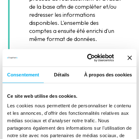
de la base afin de compléter et/ou
redresser les informations
disponibles. L'ensemble des
comptes a ensuite été enrichi d'un
même format de données.
Consentement
Détails
À propos des cookies
Paramétrage de
l'alerte Nouveaux
Ce site web utilise des cookies.
entrants
Les cookies nous permettent de personnaliser le contenu
et les annonces, d'offrir des fonctionnalités relatives aux
Mise en place d'une détection
médias sociaux et d'analyser notre trafic. Nous
hebdomadaire de toutes les
partageons également des informations sur l'utilisation de
entreprises créées dans le territoire
notre site avec nos partenaires de médias sociaux, de
commercial livrées au même format