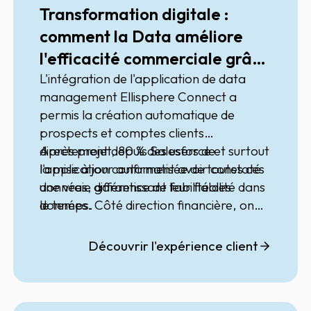
Transformation digitale :
comment la Data améliore
l'efficacité commerciale grâce
au CRM
L'intégration de l'application de data
management Ellisphere Connect a
permis la création automatique de
prospects et comptes clients
directement depuis Salesforce et surtout
Après projet, 80 % des users de
la mise à jour automatisée de toutes ces
l'application confirment avoir constaté
données, garantissant leur fiabilité dans
une vraie différence de fabilité des
le temps.
données. Côté direction financière, on
évalue à 16% l'amélioration du cash
grâce à l'optimisation de la gestion de
Découvrir l'expérience client
risques depuis Salesforce (réduction du
DSO - Daily Sales Outstanding).