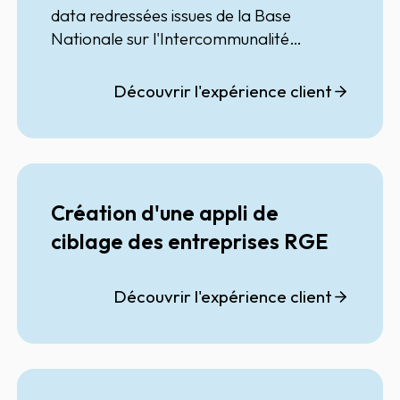
data redressées issues de la Base
Nationale sur l'Intercommunalité
(BANATIC) : Type, Regroupement de
l'interco, domaines de compétence,
Découvrir l'expérience client
Syndicats, liste des communes,
coordonnées des dirigeants ...
Création d'une appli de
ciblage des entreprises RGE
Découvrir l'expérience client