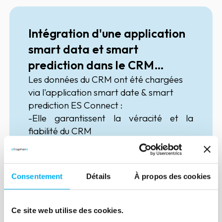
Intégration d'une application
smart data et smart
prediction dans le CRM
Microsoft Dynamics 365
Les données du CRM ont été chargées
via l'application smart date & smart
prediction
ES Connect
:
-Elle garantissent la véracité et la
fiabilité du CRM
-Des data spécifiques ont été mises en
places pour répondre aux besoins clients
(données financières, liens financiers
Consentement
Détails
À propos des cookies
pour approche comptes clés ...)
-Chaque commercial reçoit
régulièrement une liste de Sparks (
Ce site web utilise des cookies.
Prospects ) ciblés , actualisé à partir de