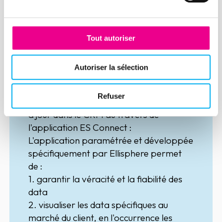
Tout autoriser
Intégration de données
Autoriser la sélection
spécifiques dans un CRM
Salesforce
Refuser
Toutes les data sont accessibles et mises
à jour dans le CRM au travers de
l'application
ES Connect
:
L'application paramétrée et développée
spécifiquement par Ellisphere permet
de :
1. garantir la véracité et la fiabilité des
data
2. visualiser les data spécifiques au
marché du client, en l'occurrence les