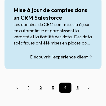
Mise à jour de comptes dans
un CRM Salesforce
Les données du CRM sont mises à à jour
en automatique et garantissent la
véracité et la fiabilité des data. Des data
spécifiques ont été mises en places pour
répondre aux besoins clients (données
financières, liens financiers pour
Découvrir l'expérience client
approche comptes clés ...) et le
paramétrage permet de laisser la main
aux commerciaux sur certaines données.
1
2
3
4
5
Précédent
Suivant