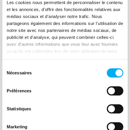
Les cookies nous permettent de personnaliser le contenu
laquelle il peut récupérer l'email et le
et les annonces, d'offrir des fonctionnalités relatives aux
téléphone portable des contacts des
médias sociaux et d'analyser notre trafic. Nous
entreprises identifiées et ciblées.
Découvrir l'expérience client
partageons également des informations sur l'utilisation de
notre site avec nos partenaires de médias sociaux, de
publicité et d'analyse, qui peuvent combiner celles-ci
avec d'autres informations que vous leur avez fournies
ou qu'ils ont collectées lors de votre utilisation de leurs
services.
Comment un cabinet
Sélection
d'avocats prestigieux
Nécessaires
du
accompagne des entreprises
consentement
en difficulté ?
Mise à disposition pour chaque
Préférences
collaborateur de nos veilles d’entreprises
sous deux formats.
Statistiques
Découvrir l'expérience client
Marketing